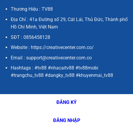
Thương Hiệu : TV88
Địa Chỉ : 41a Đường số 29, Cát Lái, Thủ Đức, Thành phố
Hồ Chí Minh, Việt Nam
SĐT : 0856458128
Website :
https://creativecenter.com.co/
Email :
support@creativecenter.com.co
Hashtags : #tv88 #nhacaitv88 #tv88mobi
#trangchu_tv88 #dangky_tv88 #khuyenmai_tv88
ĐĂNG KÝ
ĐĂNG NHẬP