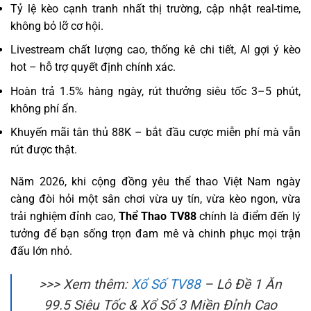
Tỷ lệ kèo cạnh tranh nhất thị trường, cập nhật real-time,
không bỏ lỡ cơ hội.
Livestream chất lượng cao, thống kê chi tiết, AI gợi ý kèo
hot – hỗ trợ quyết định chính xác.
Hoàn trả 1.5% hàng ngày, rút thưởng siêu tốc 3–5 phút,
không phí ẩn.
Khuyến mãi tân thủ 88K – bắt đầu cược miễn phí mà vẫn
rút được thật.
Năm 2026, khi cộng đồng yêu thể thao Việt Nam ngày
càng đòi hỏi một sân chơi vừa uy tín, vừa kèo ngon, vừa
trải nghiệm đỉnh cao,
Thể Thao TV88
chính là điểm đến lý
tưởng để bạn sống trọn đam mê và chinh phục mọi trận
đấu lớn nhỏ.
>>> Xem thêm:
Xổ Số TV88
– Lô Đề 1 Ăn
99.5 Siêu Tốc & Xổ Số 3 Miền Đỉnh Cao