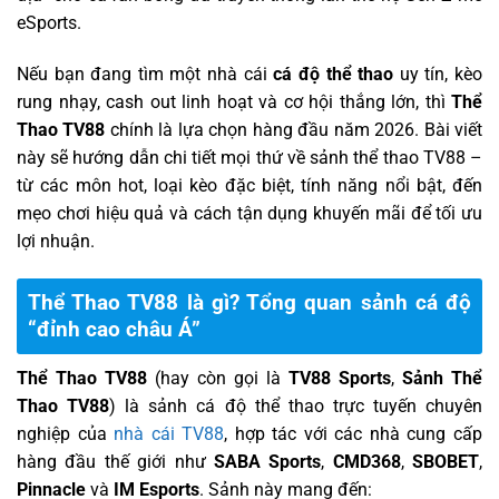
eSports.
Nếu bạn đang tìm một nhà cái
cá độ thể thao
uy tín, kèo
rung nhạy, cash out linh hoạt và cơ hội thắng lớn, thì
Thể
Thao TV88
chính là lựa chọn hàng đầu năm 2026. Bài viết
này sẽ hướng dẫn chi tiết mọi thứ về sảnh thể thao TV88 –
từ các môn hot, loại kèo đặc biệt, tính năng nổi bật, đến
mẹo chơi hiệu quả và cách tận dụng khuyến mãi để tối ưu
lợi nhuận.
Thể Thao TV88 là gì? Tổng quan sảnh cá độ
“đỉnh cao châu Á”
Thể Thao TV88
(hay còn gọi là
TV88 Sports
,
Sảnh Thể
Thao TV88
) là sảnh cá độ thể thao trực tuyến chuyên
nghiệp của
nhà cái TV88
, hợp tác với các nhà cung cấp
hàng đầu thế giới như
SABA Sports
,
CMD368
,
SBOBET
,
Pinnacle
và
IM Esports
. Sảnh này mang đến: