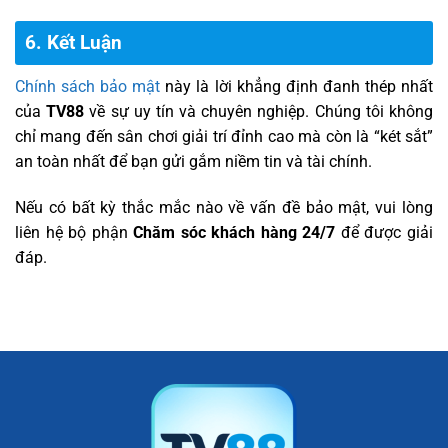
6. Kết Luận
Chính sách bảo mật
này là lời khẳng định đanh thép nhất
của
TV88
về sự uy tín và chuyên nghiệp. Chúng tôi không
chỉ mang đến sân chơi giải trí đỉnh cao mà còn là “két sắt”
an toàn nhất để bạn gửi gắm niềm tin và tài chính.
Nếu có bất kỳ thắc mắc nào về vấn đề bảo mật, vui lòng
liên hệ bộ phận
Chăm sóc khách hàng 24/7
để được giải
đáp.