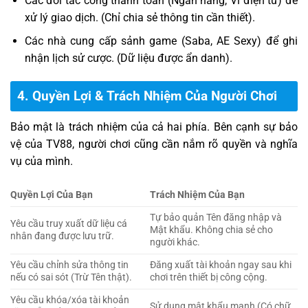
Các đối tác cổng thanh toán (Ngân hàng, Ví điện tử) để
xử lý giao dịch. (Chỉ chia sẻ thông tin cần thiết).
Các nhà cung cấp sảnh game (Saba, AE Sexy) để ghi
nhận lịch sử cược. (Dữ liệu được ẩn danh).
4. Quyền Lợi & Trách Nhiệm Của Người Chơi
Bảo mật là trách nhiệm của cả hai phía. Bên cạnh sự bảo
vệ của TV88, người chơi cũng cần nắm rõ quyền và nghĩa
vụ của mình.
Quyền Lợi Của Bạn
Trách Nhiệm Của Bạn
Tự bảo quản Tên đăng nhập và
Yêu cầu truy xuất dữ liệu cá
Mật khẩu. Không chia sẻ cho
nhân đang được lưu trữ.
người khác.
Yêu cầu chỉnh sửa thông tin
Đăng xuất tài khoản ngay sau khi
nếu có sai sót (Trừ Tên thật).
chơi trên thiết bị công cộng.
Yêu cầu khóa/xóa tài khoản
Sử dụng mật khẩu mạnh (Có chữ