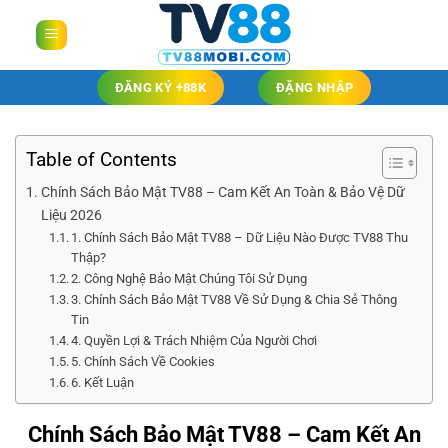
Bỏ
qua
nội
dung
ĐĂNG KÝ +88K
ĐẶNG NHẬP
Table of Contents
Chính Sách Bảo Mật TV88 – Cam Kết An Toàn & Bảo Vệ Dữ
Liệu 2026
1. Chính Sách Bảo Mật TV88 – Dữ Liệu Nào Được TV88 Thu
Thập?
2. Công Nghệ Bảo Mật Chúng Tôi Sử Dụng
3. Chính Sách Bảo Mật TV88 Về Sử Dụng & Chia Sẻ Thông
Tin
4. Quyền Lợi & Trách Nhiệm Của Người Chơi
5. Chính Sách Về Cookies
6. Kết Luận
Chính Sách Bảo Mật TV88 – Cam Kết An