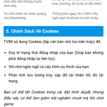
vĩnh viễn nếu không muốn
hoa, thường, số và ký tự đặc biệt).
chơi nữa.
Từ chối nhận tin nhắn quảng
Thông báo ngay cho CSKH nếu
cáo/Marketing.
nghi ngờ tài khoản bị xâm nhập.
5. Chính Sách Về Cookies
TV88 sử dụng Cookies (tệp văn bản nhỏ lưu trên máy) để:
Duy trì trạng thái đăng nhập của bạn (Giúp bạn không
phải đăng nhập lại liên tục).
Ghi nhớ ngôn ngữ và cấu hình ưa thích của bạn.
Phân tích lưu lượng truy cập để cải thiện tốc độ tải
trang.
Bạn có thể tắt Cookies trong cài đặt trình duyệt, nhưng
điều này có thể làm giảm trải nghiệm mượt mà khi chơi
game.