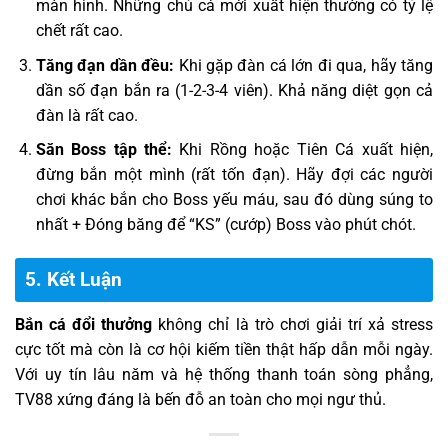
màn hình. Những chú cá mới xuất hiện thường có tỷ lệ
chết rất cao.
Tăng đạn dần đều:
Khi gặp đàn cá lớn đi qua, hãy tăng
dần số đạn bắn ra (1-2-3-4 viên). Khả năng diệt gọn cả
đàn là rất cao.
Săn Boss tập thể:
Khi Rồng hoặc Tiên Cá xuất hiện,
đừng bắn một mình (rất tốn đạn). Hãy đợi các người
chơi khác bắn cho Boss yếu máu, sau đó dùng súng to
nhất + Đóng băng để “KS” (cướp) Boss vào phút chót.
5. Kết Luận
Bắn cá đổi thưởng
không chỉ là trò chơi giải trí xả stress
cực tốt mà còn là cơ hội kiếm tiền thật hấp dẫn mỗi ngày.
Với uy tín lâu năm và hệ thống thanh toán sòng phẳng,
TV88 xứng đáng là bến đỗ an toàn cho mọi ngư thủ.