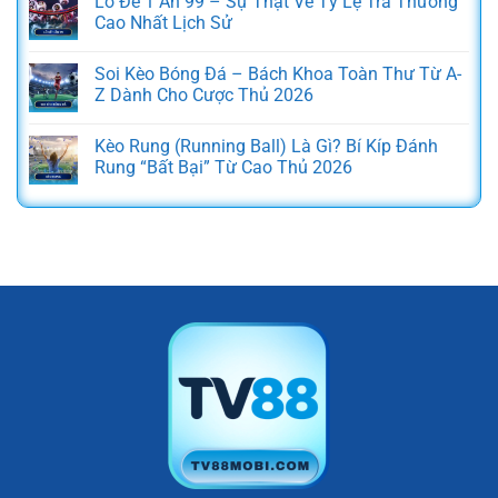
Lô Đề 1 Ăn 99 – Sự Thật Về Tỷ Lệ Trả Thưởng
Cao Nhất Lịch Sử
Soi Kèo Bóng Đá – Bách Khoa Toàn Thư Từ A-
Z Dành Cho Cược Thủ 2026
Kèo Rung (Running Ball) Là Gì? Bí Kíp Đánh
Rung “Bất Bại” Từ Cao Thủ 2026