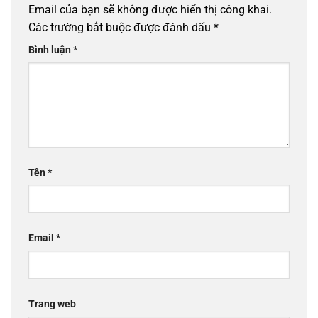
Email của bạn sẽ không được hiển thị công khai.
Các trường bắt buộc được đánh dấu
*
Bình luận
*
Tên
*
Email
*
Trang web