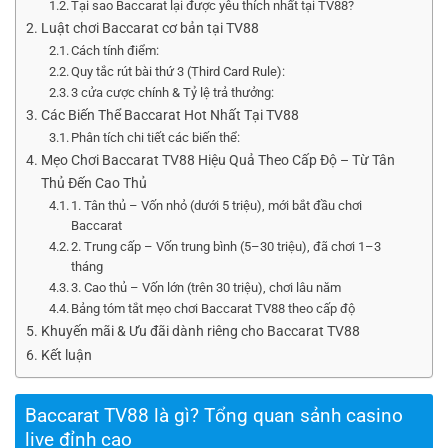
Tại sao Baccarat lại được yêu thích nhất tại TV88?
Luật chơi Baccarat cơ bản tại TV88
Cách tính điểm:
Quy tắc rút bài thứ 3 (Third Card Rule):
3 cửa cược chính & Tỷ lệ trả thưởng:
Các Biến Thể Baccarat Hot Nhất Tại TV88
Phân tích chi tiết các biến thể:
Mẹo Chơi Baccarat TV88 Hiệu Quả Theo Cấp Độ – Từ Tân
Thủ Đến Cao Thủ
1. Tân thủ – Vốn nhỏ (dưới 5 triệu), mới bắt đầu chơi
Baccarat
2. Trung cấp – Vốn trung bình (5–30 triệu), đã chơi 1–3
tháng
3. Cao thủ – Vốn lớn (trên 30 triệu), chơi lâu năm
Bảng tóm tắt mẹo chơi Baccarat TV88 theo cấp độ
Khuyến mãi & Ưu đãi dành riêng cho Baccarat TV88
Kết luận
Baccarat TV88 là gì? Tổng quan sảnh casino
live đỉnh cao