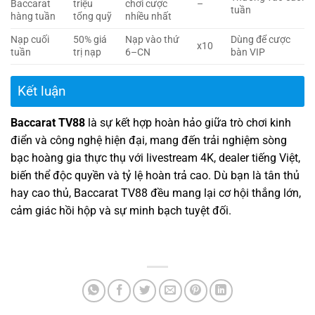
Baccarat
triệu
chơi cược
–
tuần
hàng tuần
tổng quỹ
nhiều nhất
Nạp cuối
50% giá
Nạp vào thứ
Dùng để cược
x10
tuần
trị nạp
6–CN
bàn VIP
Kết luận
Baccarat TV88
là sự kết hợp hoàn hảo giữa trò chơi kinh
điển và công nghệ hiện đại, mang đến trải nghiệm sòng
bạc hoàng gia thực thụ với livestream 4K, dealer tiếng Việt,
biến thể độc quyền và tỷ lệ hoàn trả cao. Dù bạn là tân thủ
hay cao thủ, Baccarat TV88 đều mang lại cơ hội thắng lớn,
cảm giác hồi hộp và sự minh bạch tuyệt đối.