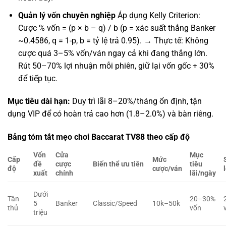
Quản lý vốn chuyên nghiệp
Áp dụng Kelly Criterion:
Cược % vốn = (p × b – q) / b (p = xác suất thắng Banker
~0.4586, q = 1-p, b = tỷ lệ trả 0.95). → Thực tế: Không
cược quá 3–5% vốn/ván ngay cả khi đang thắng lớn.
Rút 50–70% lợi nhuận mỗi phiên, giữ lại vốn gốc + 30%
để tiếp tục.
Mục tiêu dài hạn:
Duy trì lãi 8–20%/tháng ổn định, tận
dụng VIP để có hoàn trả cao hơn (1.8–2.0%) và bàn riêng.
Bảng tóm tắt mẹo chơi Baccarat TV88 theo cấp độ
Vốn
Cửa
Mục
Cấp
Mức
đề
cược
Biến thể ưu tiên
tiêu
độ
cược/ván
xuất
chính
lãi/ngày
Dưới
Tân
20–30%
5
Banker
Classic/Speed
10k–50k
thủ
vốn
triệu