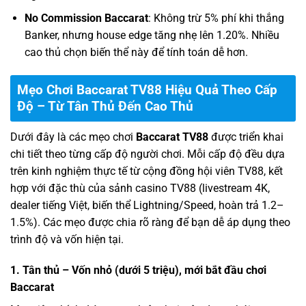
No Commission Baccarat
: Không trừ 5% phí khi thắng
Banker, nhưng house edge tăng nhẹ lên 1.20%. Nhiều
cao thủ chọn biến thể này để tính toán dễ hơn.
Mẹo Chơi Baccarat TV88 Hiệu Quả Theo Cấp
Độ – Từ Tân Thủ Đến Cao Thủ
Dưới đây là các mẹo chơi
Baccarat TV88
được triển khai
chi tiết theo từng cấp độ người chơi. Mỗi cấp độ đều dựa
trên kinh nghiệm thực tế từ cộng đồng hội viên TV88, kết
hợp với đặc thù của sảnh casino TV88 (livestream 4K,
dealer tiếng Việt, biến thể Lightning/Speed, hoàn trả 1.2–
1.5%). Các mẹo được chia rõ ràng để bạn dễ áp dụng theo
trình độ và vốn hiện tại.
1. Tân thủ – Vốn nhỏ (dưới 5 triệu), mới bắt đầu chơi
Baccarat