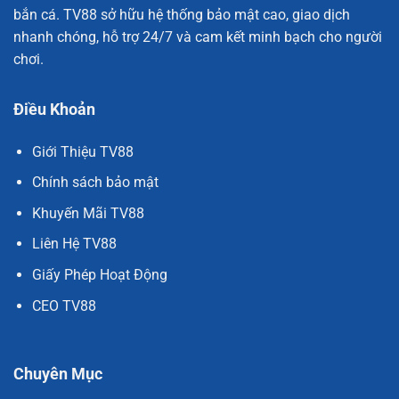
bắn cá. TV88 sở hữu hệ thống bảo mật cao, giao dịch
nhanh chóng, hỗ trợ 24/7 và cam kết minh bạch cho người
chơi.
Điều Khoản
Giới Thiệu TV88
Chính sách bảo mật
Khuyến Mãi TV88
Liên Hệ TV88
Giấy Phép Hoạt Động
CEO TV88
Chuyên Mục