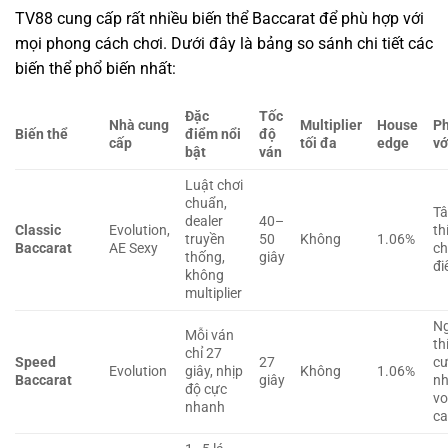
TV88 cung cấp rất nhiều biến thể Baccarat để phù hợp với
mọi phong cách chơi. Dưới đây là bảng so sánh chi tiết các
biến thể phổ biến nhất:
Đặc
Tốc
Nhà cung
Multiplier
House
P
Biến thể
điểm nổi
độ
cấp
tối đa
edge
vớ
bật
ván
Luật chơi
chuẩn,
Tâ
dealer
40–
Classic
Evolution,
th
truyền
50
Không
1.06%
Baccarat
AE Sexy
ch
thống,
giây
đi
không
multiplier
N
Mỗi ván
th
chỉ 27
Speed
27
c
Evolution
giây, nhịp
Không
1.06%
Baccarat
giây
nh
độ cực
v
nhanh
c