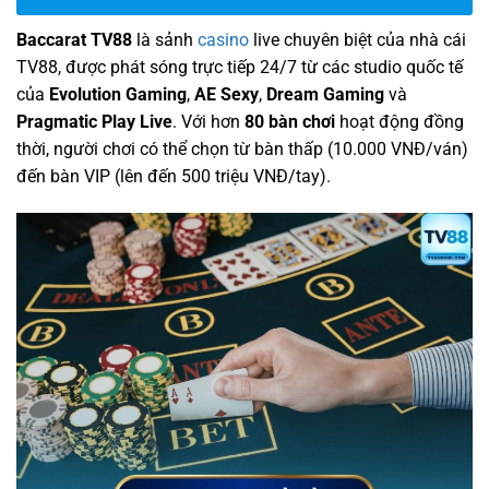
Baccarat TV88
là sảnh
casino
live chuyên biệt của nhà cái
TV88, được phát sóng trực tiếp 24/7 từ các studio quốc tế
của
Evolution Gaming
,
AE Sexy
,
Dream Gaming
và
Pragmatic Play Live
. Với hơn
80 bàn chơi
hoạt động đồng
thời, người chơi có thể chọn từ bàn thấp (10.000 VNĐ/ván)
đến bàn VIP (lên đến 500 triệu VNĐ/tay).