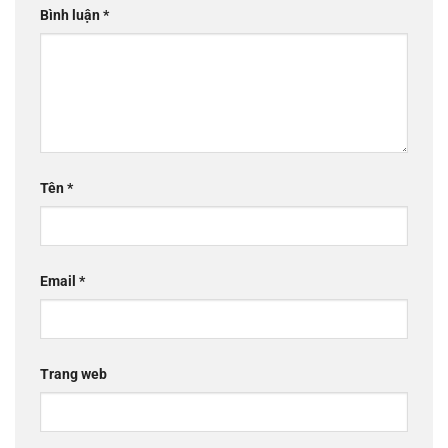
Bình luận
*
Tên
*
Email
*
Trang web