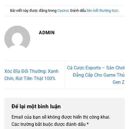
Bài viết này được đăng trong
Casino
. Đánh dấu
liên kết thường trực
.
ADMIN
Cá Cược Esports – Sân Chơi
Xóc Đĩa Đổi Thưởng: Xanh
Đẳng Cấp Cho Game Thủ
Chín, Rút Tiền Thật 100%
Gen Z
Để lại một bình luận
Email của bạn sẽ không được hiển thị công khai.
Các trường bắt buộc được đánh dấu
*